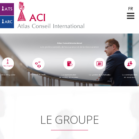
Atlas Conseil International
Les professionnels de l’assurance et de la réassurance
Le conseil et l’audit
Atlas Magazine
La représentation
La gestion de portefeuilles
La communication
de sociétés étrangères
en assurance
LE GROUPE